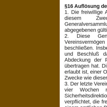
§16 Auflösung de
1. Die freiwillig
diesem Zweck
Generalversamml
abgegebenen gült
2. Diese Gen
Vereinsvermögen
beschließen. Insb
und Beschluß d
Abdeckung der P
übertragen hat. D
erlaubt ist, einer 
Zwecke wie dieser 
3. Der letzte Vere
vier Wochen n
Sicherheitsdirek
verpflichtet, die f