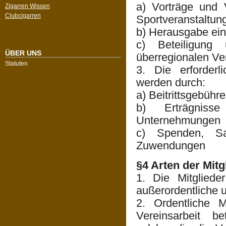
a) Vorträge und 
Zigarren Wissen
Clubcigarren
Sportveranstaltun
b) Herausgabe eine
c) Beteiligung
ÜBER UNS
überregionalen Ve
Statuten
3. Die erforderl
werden durch:
a) Beitrittsgebühr
b) Erträgnisse
Unternehmungen
c) Spenden, Sa
Zuwendungen
§4 Arten der Mitg
1. Die Mitgliede
außerordentliche 
2. Ordentliche M
Vereinsarbeit be