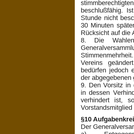
stimmberechtigte
beschlußfähig. I
Stunde nicht besc
30 Minuten später
Rücksicht auf die 
8. Die Wahlen
Generalversamml
Stimmenmehrheit
Vereins geänder
bedürfen jedoch ei
der abgegebenen 
9. Den Vorsitz in
in dessen Verhind
verhindert ist, 
Vorstandsmitglied 
§10 Aufgabenkre
Der Generalversam