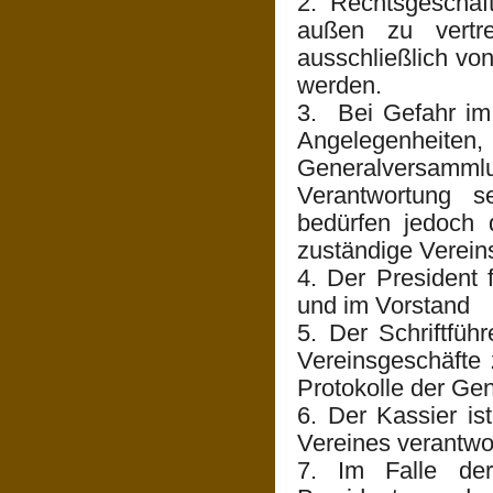
2. Rechtsgeschäf
außen zu vertr
ausschließlich von
werden.
3. Bei Gefahr im 
Angelegenheit
Generalversammlun
Verantwortung s
bedürfen jedoch 
zuständige Verein
4. Der President 
und im Vorstand
5. Der Schriftfüh
Vereinsgeschäfte 
Protokolle der Ge
6. Der Kassier i
Vereines verantwor
7. Im Falle der