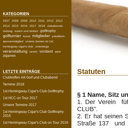
KATEGORIEN
2007
2008
2009
2010
2011
2012
2013
2014
2015
2016
2017
2018
clubabende
golftrophy
clubtag
essen und trinken
golfturnier
mitglieder
kunst
präsidium
sponsormitglied
unsere damen im 1st
hemingway cigar's club
unterwegs
veranstaltung
vorstand
verein
wein
zigarren
Statuten
LETZTE EINTRÄGE
Clubtreffen mit Golf und Clubabend
Termine 2018
1st Hemingway Cigar's Club Golftrophy
§ 1 Name, Sitz un
1st HCC on Tour 2017
1. Der Verein 
Unsere Termine 2017
CLUB”.
1st Hemingway Cigar's Club Golftrophy
2. Er hat seinen S
2016
Straße 137 und er
1st Hemingway Cigar's Club on Tour 2016