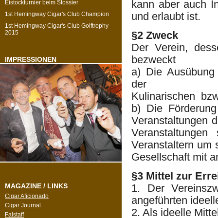
kann aber auch In
Eistockturnier beim Stossier
und erlaubt ist.
1st Hemingway Cigar's Club Champion
1st Hemingway Cigar's Club Golftrophy
2015
§2 Zweck
Der Verein, desse
bezweckt
IMPRESSIONEN
a) Die Ausübung 
der
Kulinarischen bzw
b) Die Förderung
Veranstaltungen d
Veranstaltungen 
Veranstaltern um 
Gesellschaft mit 
§3 Mittel zur Er
MAGAZINE / LINKS
1. Der Vereinsz
Cigar Aficionado
angeführten ideell
Cigar Journal
2. Als ideelle Mitte
Falstaff