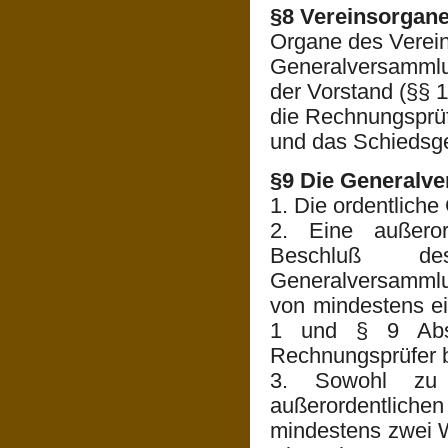
§8 Vereinsorgan
Organe des Verein
Generalversammlu
der Vorstand (§§ 1
die Rechnungsprüf
und das Schiedsger
§9 Die Generalv
1. Die ordentliche
2. Eine außeror
Beschluß de
Generalversammlun
von mindestens ei
1 und § 9 Abs.
Rechnungsprüfer b
3. Sowohl zu
außerordentliche
mindestens zwei W