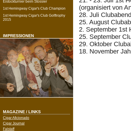
21. - 23. Juli 1st
Eistockturnier beim Stossier
(organisiert von 
1st Hemingway Cigar's Club Champion
28. Juli Clubaben
1st Hemingway Cigar's Club Golftrophy
2015
25. August Cluba
2. September 1st 
25. September Cl
IMPRESSIONEN
29. Oktober Club
18. November Jah
MAGAZINE / LINKS
Cigar Aficionado
Cigar Journal
Falstaff