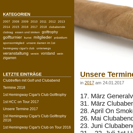
KATEGORIEN
2007
2008
2009
2010
2011
2012
2013
2014
2015
2016
2017
2018
clubabende
golftrophy
clubtag
essen und trinken
golfturnier
mitglieder
kunst
präsidium
sponsormitglied
unsere damen im 1st
hemingway cigar's club
unterwegs
veranstaltung
vorstand
verein
wein
zigarren
Unsere Termin
LETZTE EINTRÄGE
Clubtreffen mit Golf und Clubabend
in
2017
am 24.01.2017
Termine 2018
17. März General
1st Hemingway Cigar's Club Golftrophy
1st HCC on Tour 2017
31. März Clubabe
Unsere Termine 2017
28. April On Smok
1st Hemingway Cigar's Club Golftrophy
26. Mai Clubaben
2016
23. Juni Clubaben
1st Hemingway Cigar's Club on Tour 2016