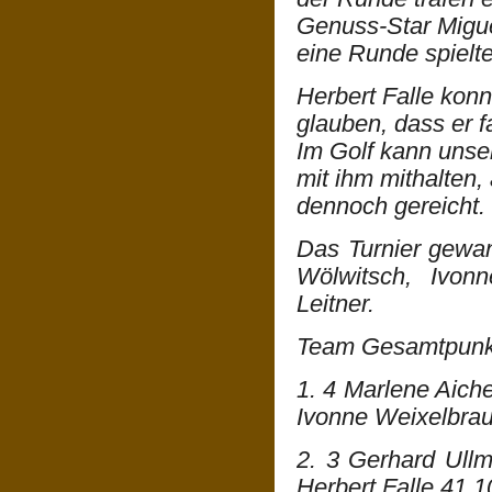
Genuss-Star Migue
eine Runde spielte
Herbert Falle konn
glauben, dass er f
Im Golf kann unse
mit ihm mithalten, 
dennoch gereicht.
Das Turnier gewa
Wölwitsch, Ivo
Leitner.
Team Gesamtpunkt
1. 4 Marlene Aich
Ivonne Weixelbrau
2. 3 Gerhard Ull
Herbert Falle 41 1