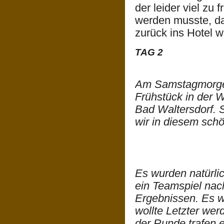
der leider viel zu 
werden musste, d
zurück ins Hotel w
TAG 2
Am Samstagmorgen
Frühstück in der 
Bad Waltersdorf. 
wir in diesem sch
Es wurden natürlic
ein Teamspiel nach
Ergebnissen. Es w
wollte Letzter we
der Runde trafen e