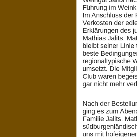
Führung im Weinke
Im Anschluss der 
Verkosten der edl
Erklärungen des 
Mathias Jalits. Ma
bleibt seiner Lini
beste Bedingungen
regionaltypische W
umsetzt. Die Mitg
Club waren begeis
gar nicht mehr ver
Nach der Bestellu
ging es zum Aben
Familie Jalits. Mat
südburgenländisc
uns mit hofeigene