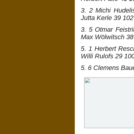
3. 2 Michi Hudel
Jutta Kerle 39 102
3. 5 Otmar Feist
Max Wölwitsch 38
5. 1 Herbert Resc
Willi Rulofs 29 10
5. 6 Clemens Baue