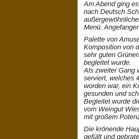
Am Abend ging es
nach Deutsch Schü
außergewöhnlicher
Menü. Angefangen
Palette von Amuse
Komposition von d
sehr guten Grünen 
begleitet wurde.
Als zweiter Gang 
serviert, welches
worden war, ein K
gesunden und sch
Begleitet wurde di
vom Weingut Wiesl
mit großem Potenz
Die krönende Haup
gefüllt und gebrat