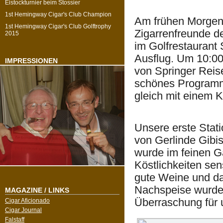
Eistockturnier beim Stossier
1st Hemingway Cigar's Club Champion
Am frühen Morgen d
1st Hemingway Cigar's Club Golftrophy
Zigarrenfreunde d
2015
im Golfrestaurant 
Ausflug. Um 10:00
IMPRESSIONEN
von Springer Reis
schönes Programm
gleich mit einem K
Unsere erste Stat
von Gerlinde Gibis
wurde im feinen G
Köstlichkeiten sen
gute Weine und da
Nachspeise wurde 
MAGAZINE / LINKS
Überraschung für 
Cigar Aficionado
Cigar Journal
Falstaff