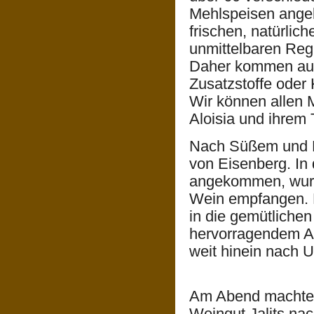
Mehlspeisen ange
frischen, natürlic
unmittelbaren Regi
Daher kommen auc
Zusatzstoffe oder
Wir können allen 
Aloisia und ihrem
Nach Süßem und K
von Eisenberg. In
angekommen, wurd
Wein empfangen. 
in die gemütliche
hervorragendem Au
weit hinein nach 
Am Abend machten
Weingut Jalits nac