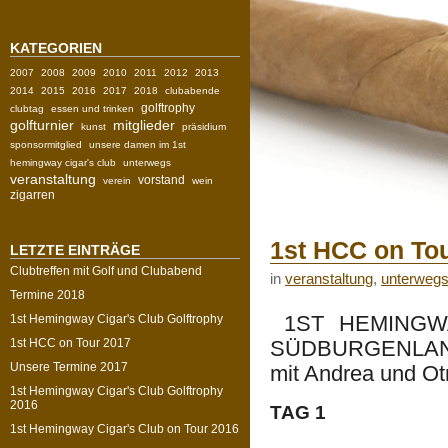
KATEGORIEN
2007
2008
2009
2010
2011
2012
2013
2014
2015
2016
2017
2018
clubabende
golftrophy
clubtag
essen und trinken
golfturnier
mitglieder
kunst
präsidium
sponsormitglied
unsere damen im 1st
hemingway cigar's club
unterwegs
veranstaltung
vorstand
verein
wein
zigarren
1st HCC on To
LETZTE EINTRÄGE
Clubtreffen mit Golf und Clubabend
in
veranstaltung
,
unterweg
Termine 2018
1ST HEMINGWA
1st Hemingway Cigar's Club Golftrophy
1st HCC on Tour 2017
SÜDBURGENLA
Unsere Termine 2017
mit Andrea und Ot
1st Hemingway Cigar's Club Golftrophy
2016
TAG 1
1st Hemingway Cigar's Club on Tour 2016