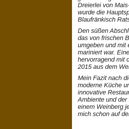
Dreierlei von Mai
wurde die Hauptsp
Blaufränkisch Rat
Den süßen Abschlu
das von frischen 
umgeben und mit 
mariniert war. Ein
hervorragend mit 
2015 aus dem Wein
Mein Fazit nach d
moderne Küche un
innovative Restau
Ambiente und der 
einem Weinberg je
mich schon auf d