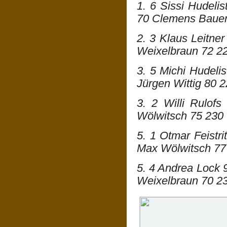
1. 6 Sissi Hudeli
70 Clemens Bauer
2. 3 Klaus Leitne
Weixelbraun 72 2
3. 5 Michi Hudeli
Jürgen Wittig 80 
3. 2 Willi Rulof
Wölwitsch 75 230
5. 1 Otmar Feistr
Max Wölwitsch 77
5. 4 Andrea Lock 
Weixelbraun 70 2