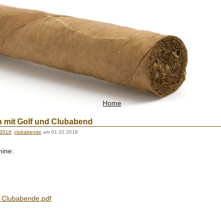
Home
n mit Golf und Clubabend
2018
,
clubabende
am 01.02.2018
ine:
 Clubabende.pdf