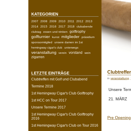
KATEGORIEN
2007
2008
2009
2010
2011
2012
2013
2014
2015
2016
2017
2018
clubabende
golftrophy
clubtag
essen und trinken
golfturnier
mitglieder
kunst
präsidium
sponsormitglied
unsere damen im 1st
hemingway cigar's club
unterwegs
veranstaltung
vorstand
verein
wein
zigarren
Clubtreffe
LETZTE EINTRÄGE
in
veranstaltung
,
Clubtreffen mit Golf und Clubabend
Termine 2018
Unsere Term
1st Hemingway Cigar's Club Golftrophy
21. MÄRZ
1st HCC on Tour 2017
Unsere Termine 2017
1st Hemingway Cigar's Club Golftrophy
Pre Opening
2016
1st Hemingway Cigar's Club on Tour 2016