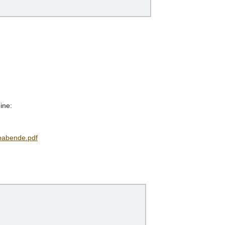
ine:
babende.pdf