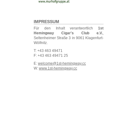
IMPRESSUM
Für den Inhalt verantwortlich
1st
Hemingway Cigar's Club e.V.
,
Seltenheimer Straße 3 in 9061 Klagenfurt-
Wölfnitz.
T: +43 463 49471
F: +43 463 49471 25
E:
welcome@1st-hemingway.cc
W:
www.1st-hemingway.cc