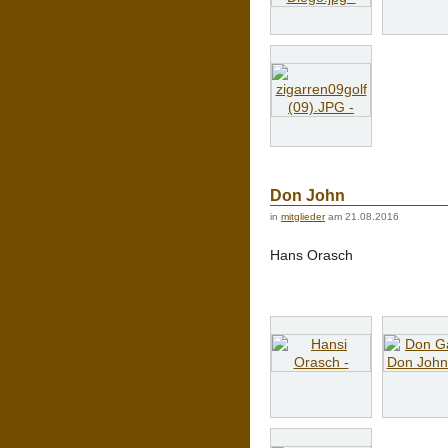
Don John
in
mitglieder
am 21.08.2016
Hans Orasch