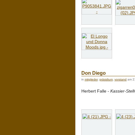
Don Diego
in
mitglieder
,
präsidium
,
vorstand
am 2
Herbert Falle -
Kassier-Stell