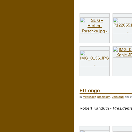
El Longo
in
mitglieder
,
präsidium
,
vorstand
am 1
Robert Kanduth -
Presidente