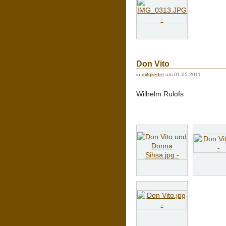
Don Vito
in
mitglieder
am 01.05.2011
Wilhelm Rulofs