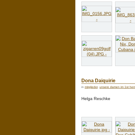
Dona Daiquirie
in
mitglieder
,
unsere damen im 1st hemi
Helga Reschke