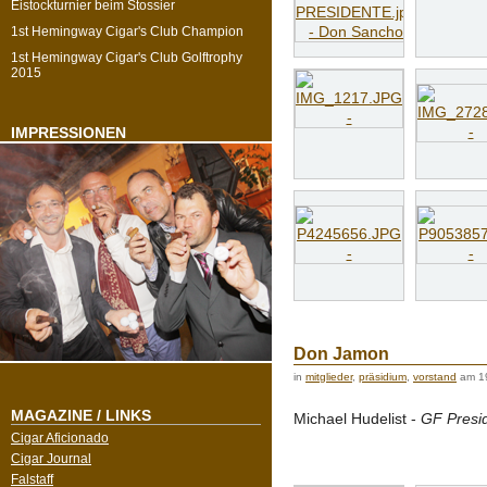
Eistockturnier beim Stossier
1st Hemingway Cigar's Club Champion
1st Hemingway Cigar's Club Golftrophy
2015
IMPRESSIONEN
Don Jamon
in
mitglieder
,
präsidium
,
vorstand
am 1
MAGAZINE / LINKS
Michael Hudelist -
GF Presi
Cigar Aficionado
Cigar Journal
Falstaff