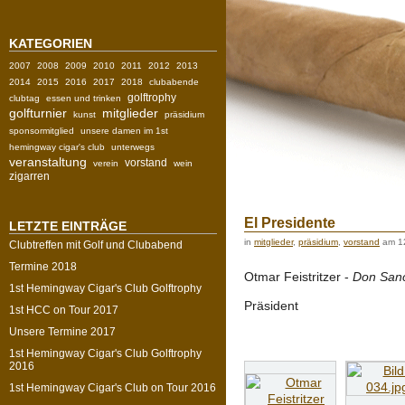
KATEGORIEN
2007
2008
2009
2010
2011
2012
2013
2014
2015
2016
2017
2018
clubabende
golftrophy
clubtag
essen und trinken
golfturnier
mitglieder
kunst
präsidium
sponsormitglied
unsere damen im 1st
hemingway cigar's club
unterwegs
veranstaltung
vorstand
verein
wein
zigarren
El Presidente
LETZTE EINTRÄGE
in
mitglieder
,
präsidium
,
vorstand
am 1
Clubtreffen mit Golf und Clubabend
Termine 2018
Otmar Feistritzer -
Don San
1st Hemingway Cigar's Club Golftrophy
Präsident
1st HCC on Tour 2017
Unsere Termine 2017
1st Hemingway Cigar's Club Golftrophy
2016
1st Hemingway Cigar's Club on Tour 2016