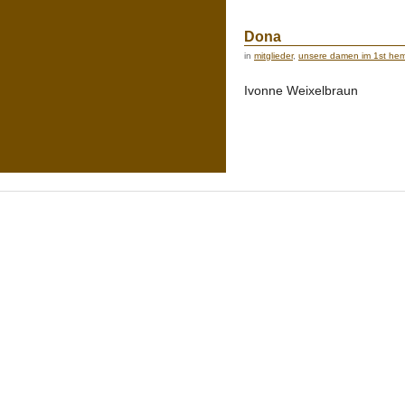
Dona
in
mitglieder
,
unsere damen im 1st hemi
Ivonne Weixelbraun