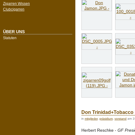
Zigarren Wissen
Clubcigarren
ÜBER UNS
Statuten
Don Trinidad+Tobacco
in
mitglieder
,
präsidium
,
vorstand
am 1
Herbert Reschke -
GF Presid