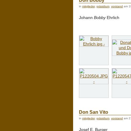
Don Bobby
in
mitglieder
,
präsidium
,
vorstand
am 1
Johann
Bobby
Ehrlich
Don San Vito
in
mitglieder
,
präsidium
,
vorstand
am 2
Josef E. Burger