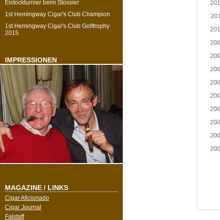
Eistockturnier beim Stossier
20
1st Hemingway Cigar's Club Champion
20
1st Hemingway Cigar's Club Golftrophy
20
2015
20
20
IMPRESSIONEN
20
20
20
20
20
20
20
MAGAZINE / LINKS
Cigar Aficionado
Cigar Journal
Falstaff