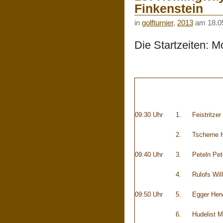
Finkenstein
in
golfturnier
,
2013
am 18.0
Die Startzeiten: M
09:30 Uhr
1.
Feistritze
2.
Tscherne 
09:40 Uhr
3.
Peteln Pet
4.
Rulofs Will
09:50 Uhr
5.
Egger Her
6.
Hudelist M