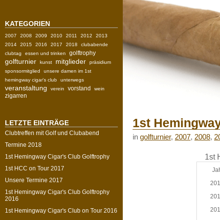
KATEGORIEN
2007
2008
2009
2010
2011
2012
2013
2014
2015
2016
2017
2018
clubabende
golftrophy
clubtag
essen und trinken
golfturnier
mitglieder
kunst
präsidium
sponsormitglied
unsere damen im 1st
hemingway cigar's club
unterwegs
veranstaltung
vorstand
verein
wein
zigarren
1st Hemingway
LETZTE EINTRÄGE
Clubtreffen mit Golf und Clubabend
in
golfturnier
,
2007
,
2008
,
2
Termine 2018
1st
1st Hemingway Cigar's Club Golftrophy
1st HCC on Tour 2017
Ja
Unsere Termine 2017
20
1st Hemingway Cigar's Club Golftrophy
20
2016
20
1st Hemingway Cigar's Club on Tour 2016