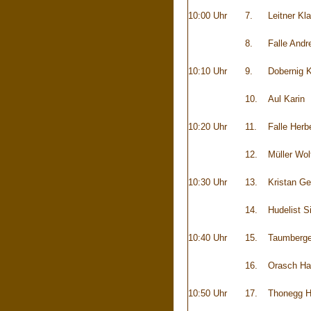
10:00 Uhr
7.
Leitner Kl
8.
Falle Andr
10:10 Uhr
9.
Dobernig 
10.
Aul Karin
10:20 Uhr
11.
Falle Herb
12.
Müller Wol
10:30 Uhr
13.
Kristan Ge
14.
Hudelist S
10:40 Uhr
15.
Taumberge
16.
Orasch H
10:50 Uhr
17.
Thonegg 