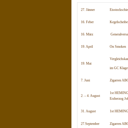
27. Jänner
Eisstockschie
16. Feber
Kegelscheibe
16. März
Generalvers
19. April
On Smoken
Vergleichsk
19. Mai
im
GC Klagen
7. Juni
Zigarren ABC
1st HEMING
2. – 4
. August
Erzherzog Jo
31. August
1st HEMIN
27.September
Zigarren ABC